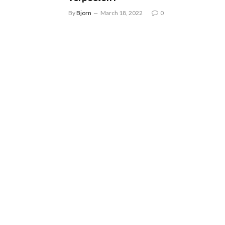
By
Bjorn
March 18, 2022
0